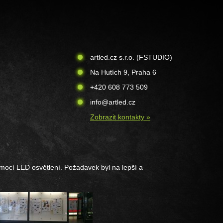
artled.cz s.r.o. (FSTUDIO)
Na Hutích 9, Praha 6
+420 608 773 509
info@artled.cz
Zobrazit kontakty »
omocí LED osvětlení. Požadavek byl na lepší a