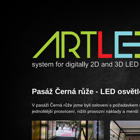
Pasáž Černá růže - LED osvětl
V pasáži Černá růže jsme byli osloveni s požadavkem n
jednolitější prosvícení, nižší provozní náklady a menš