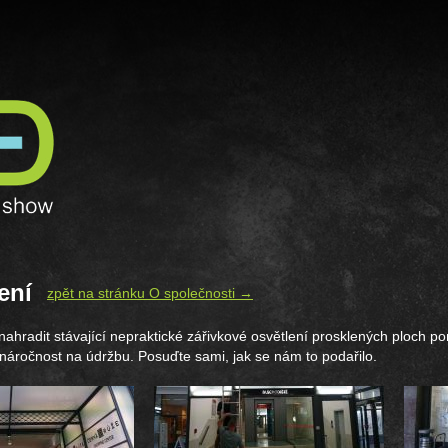
ení
zpět na stránku O společnosti →
ahradit stávající nepraktické zářivkové osvětlení prosklených ploch p
í náročnost na údržbu. Posuďte sami, jak se nám to podařilo.