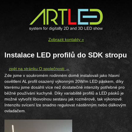
Zobrazit kontakty »
Instalace LED profilů do SDK stropu
zpět na stránku O společnosti →
Zde jsme v soukromém rodinném domě instalovali jako hlavní
osvětlení AL profil osazený výkonným 20W/m LED páskem, díky
kterému jsme dosáhli více než dostatečné intenzity potřebné pro
běžné používání kuchyně. Díky variabilitě profilů a LED pásků je
možné vytvořit libovolnou sestavu jak rozměrově, tak výkonově.
Intenzitu svícení lze snadno regulovat nástěnným nebo dálkovým
ovladačem.